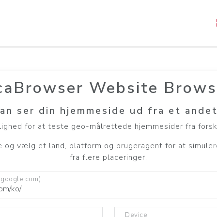
caBrowser Website Brows
an ser din hjemmeside ud fra et andet
ghed for at teste geo-målrettede hjemmesider fra forskel
 og vælg et land, platform og brugeragent for at simul
fra flere placeringer.
.google.com)
Device