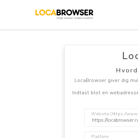
Lo
Hvord
LocaBrowser giver dig muli
Indtast blot en webadresse
Website (https://www
Platform