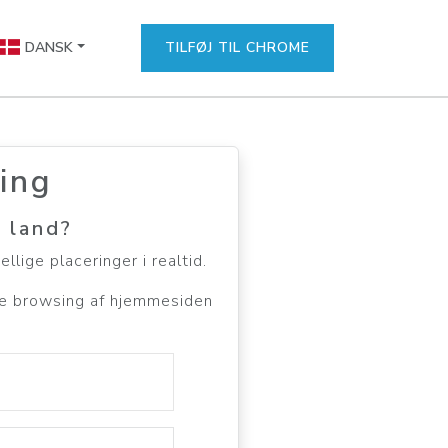
DANSK
TILFØJ TIL CHROME
ing
 land?
lige placeringer i realtid.
ere browsing af hjemmesiden