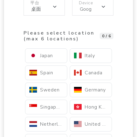
平台
Device
Please select location
0 / 6
(max 6 locations)
Japan
Italy
Spain
Canada
Sweden
Germany
Singapore
Hong Kong
Netherlands
United States